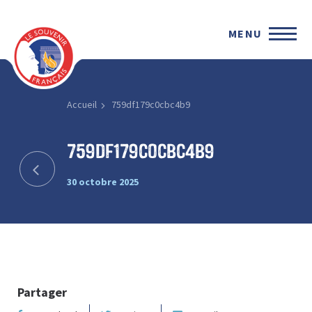
MENU
Accueil
759df179c0cbc4b9
759df179c0cbc4b9
30 octobre 2025
Partager