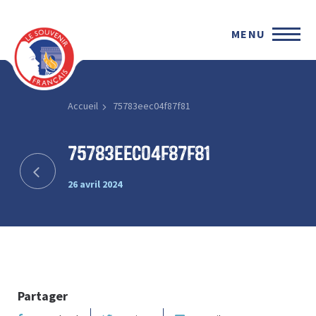
MENU
Accueil
75783eec04f87f81
75783eec04f87f81
26 avril 2024
Partager