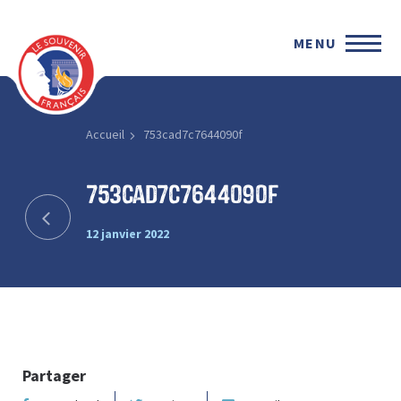
MENU
Accueil
753cad7c7644090f
753cad7c7644090f
12 janvier 2022
Partager