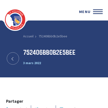
MENU
Accueil
752406bb0b2e5bee
752406bb0b2e5bee
3 mars 2022
Partager