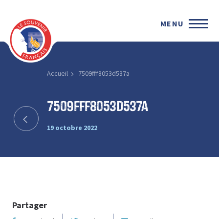
MENU
Accueil
7509fff8053d537a
7509fff8053d537a
19 octobre 2022
Partager