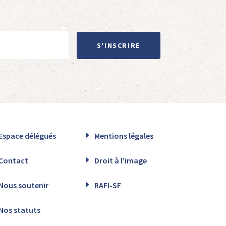
S'INSCRIRE
Espace délégués
Mentions légales
Contact
Droit à l’image
Nous soutenir
RAFI-SF
Nos statuts