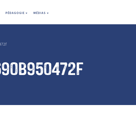
PÉDAGOGIE
MÉDIAS
472f
690b950472f