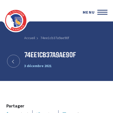
MENU
Accueil
74ee1cb37a9ae90f
74ee1cb37a9ae90f
3 décembre 2021
Partager