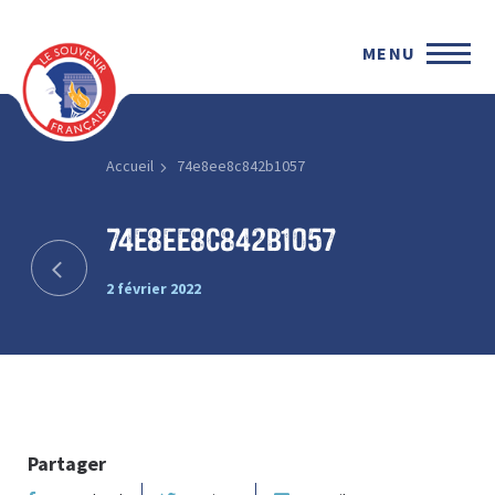
MENU
Accueil
74e8ee8c842b1057
74e8ee8c842b1057
2 février 2022
Partager