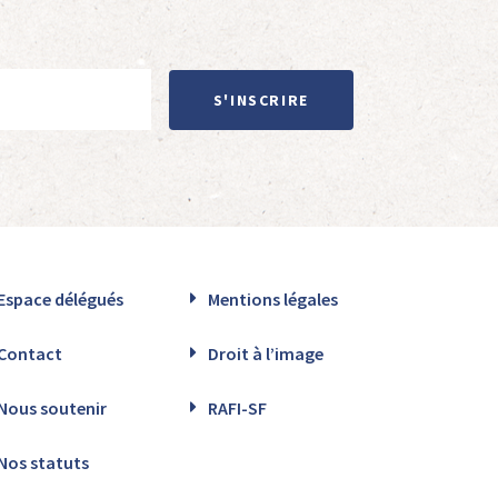
S'INSCRIRE
Espace délégués
Mentions légales
Contact
Droit à l’image
Nous soutenir
RAFI-SF
Nos statuts