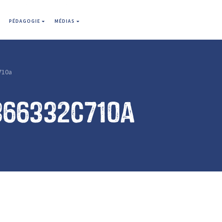
PÉDAGOGIE
MÉDIAS
710a
366332c710a