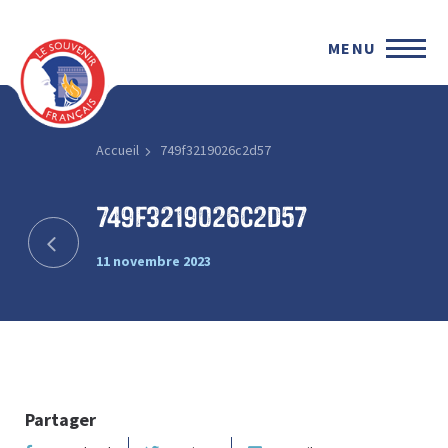
MENU
Accueil
749f3219026c2d57
749f3219026c2d57
11 novembre 2023
Partager