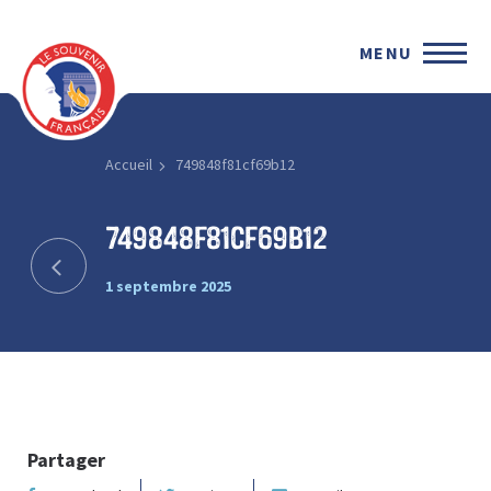
MENU
Accueil
749848f81cf69b12
749848f81cf69b12
1 septembre 2025
Partager