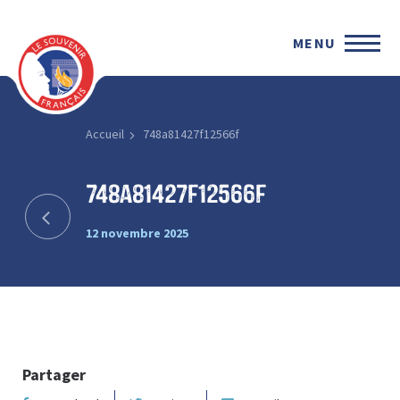
MENU
Accueil
748a81427f12566f
748a81427f12566f
12 novembre 2025
Partager