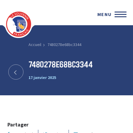
MENU
Accueil
7480278e68bc3344
7480278e68bc3344
17 janvier 2025
Partager