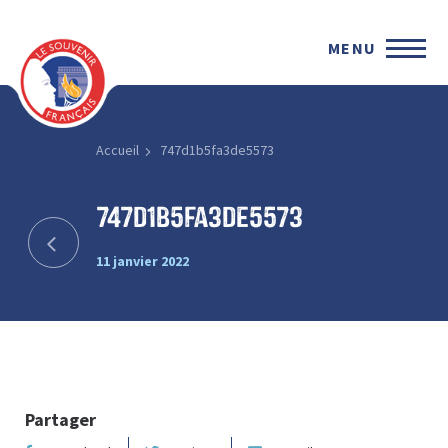
MENU
Accueil
747d1b5fa3de5573
747d1b5fa3de5573
11 janvier 2022
Partager