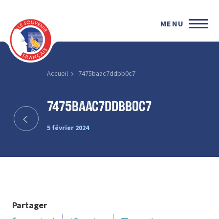
MENU
Accueil
7475baac7ddbb0c7
7475baac7ddbb0c7
5 février 2024
Partager