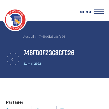
MENU
Accueil
746fd0f23c8cfc26
746fd0f23c8cfc26
11 mai 2022
Partager