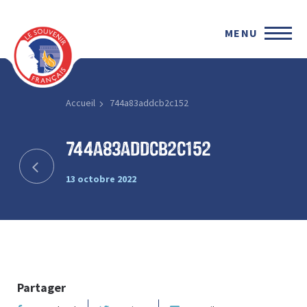
MENU
Accueil
744a83addcb2c152
744a83addcb2c152
13 octobre 2022
Partager