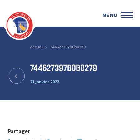
MENU
Accueil
744627397b0b0279
744627397b0b0279
21 janvier 2022
Partager