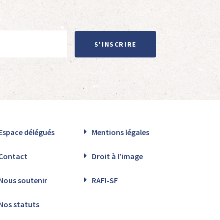
S'INSCRIRE
Espace délégués
Mentions légales
Contact
Droit à l’image
Nous soutenir
RAFI-SF
Nos statuts