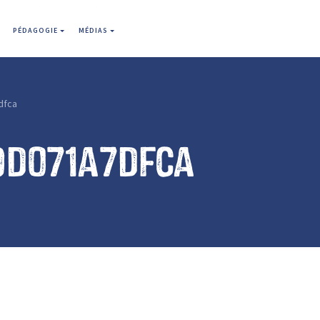
PÉDAGOGIE
MÉDIAS
dfca
9d071a7dfca