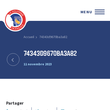
MENU
Accueil
74343d9670ba3a82
74343d9670ba3a82
11 novembre 2023
Partager