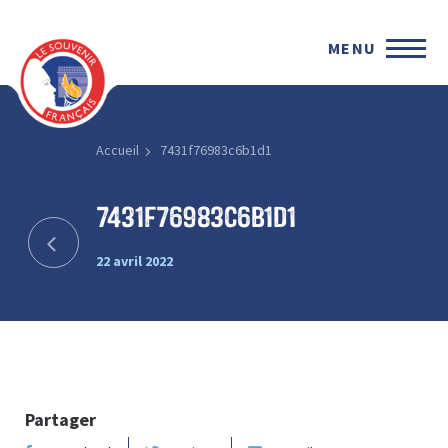
MENU
Accueil
7431f76983c6b1d1
7431f76983c6b1d1
22 avril 2022
Partager