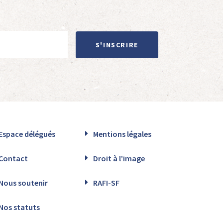
S'INSCRIRE
Espace délégués
Mentions légales
Contact
Droit à l’image
Nous soutenir
RAFI-SF
Nos statuts