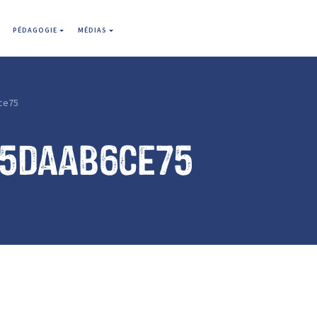
PÉDAGOGIE
MÉDIAS
ce75
35daab6ce75