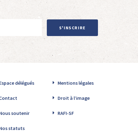
S'INSCRIRE
Espace délégués
Mentions légales
Contact
Droit à l’image
Nous soutenir
RAFI-SF
Nos statuts