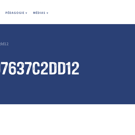
PÉDAGOGIE
MÉDIAS
dd12
07637c2dd12