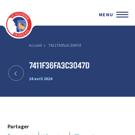
MENU
Accueil
7411f36fa3c3047d
7411f36fa3c3047d
24 avril 2024
Partager