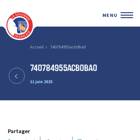
MENU
Accueil
740784955acb0ba0
740784955acb0ba0
11 juin 2025
Partager