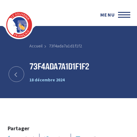
MENU
Accueil
73f4ada7a1d1f1f2
73f4ada7a1d1f1f2
18 décembre 2024
Partager