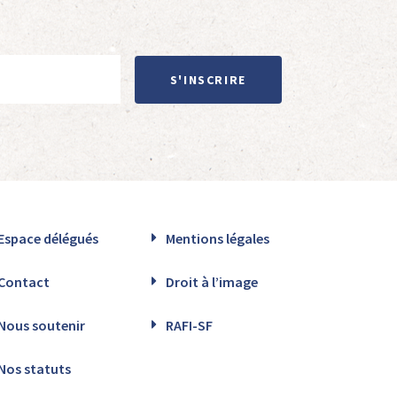
S'INSCRIRE
Espace délégués
Mentions légales
Contact
Droit à l’image
Nous soutenir
RAFI-SF
Nos statuts