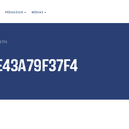
PÉDAGOGIE
MÉDIAS
37f4
e43a79f37f4