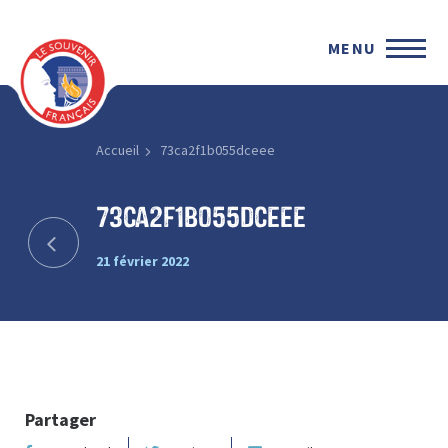
MENU
Accueil
73ca2f1b055dceee
73ca2f1b055dceee
21 février 2022
Partager