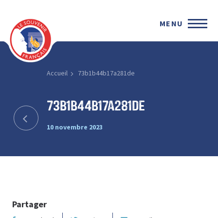
MENU
Accueil
73b1b44b17a281de
73b1b44b17a281de
10 novembre 2023
Partager