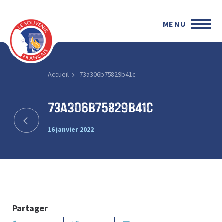
MENU
Accueil
73a306b75829b41c
73a306b75829b41c
16 janvier 2022
Partager