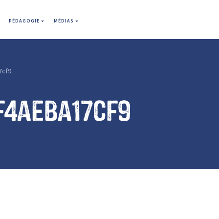
PÉDAGOGIE
MÉDIAS
7cf9
f4aeba17cf9