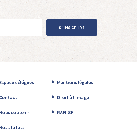
S'INSCRIRE
Espace délégués
Mentions légales
Contact
Droit à l’image
Nous soutenir
RAFI-SF
Nos statuts