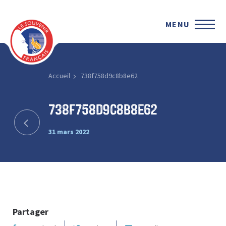
MENU
Accueil
738f758d9c8b8e62
738f758d9c8b8e62
31 mars 2022
Partager