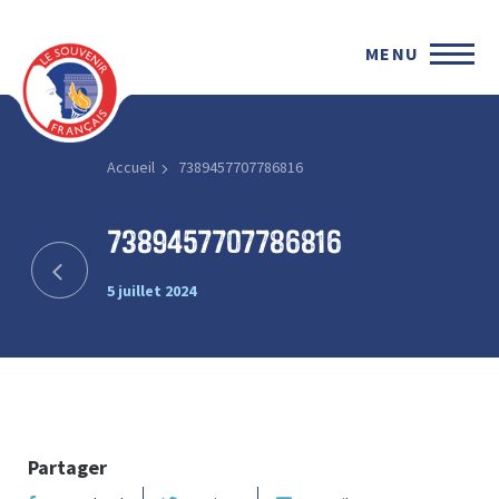
MENU
Accueil
7389457707786816
7389457707786816
5 juillet 2024
Partager