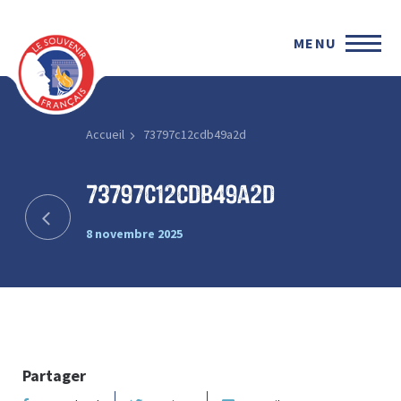
MENU
Accueil
73797c12cdb49a2d
73797c12cdb49a2d
8 novembre 2025
Partager