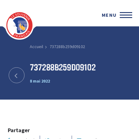
MENU
Accueil
737288b259d09102
737288b259d09102
8 mai 2022
Partager