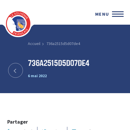
MENU
Accueil
736a2515d5d07de4
736a2515d5d07de4
6 mai 2022
Partager