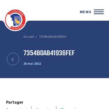
MENU
Accueil
7354bdab41936fef
7354bdab41936fef
26 mai 2022
Partager