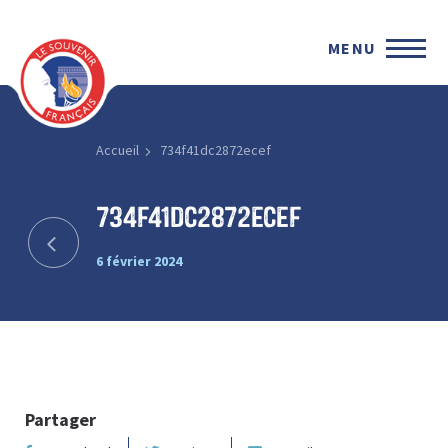
MENU
Accueil
734f41dc2872ecef
734f41dc2872ecef
6 février 2024
Partager