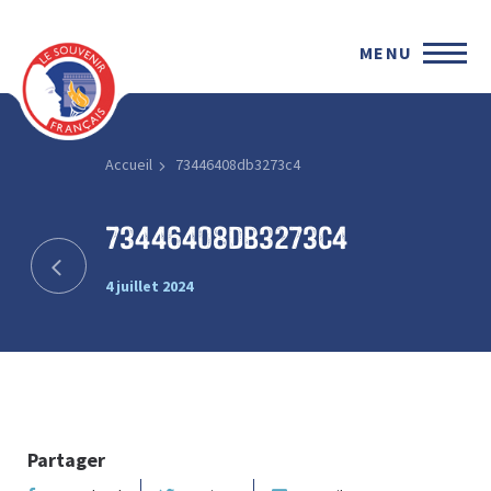
MENU
Accueil
73446408db3273c4
73446408db3273c4
4 juillet 2024
Partager