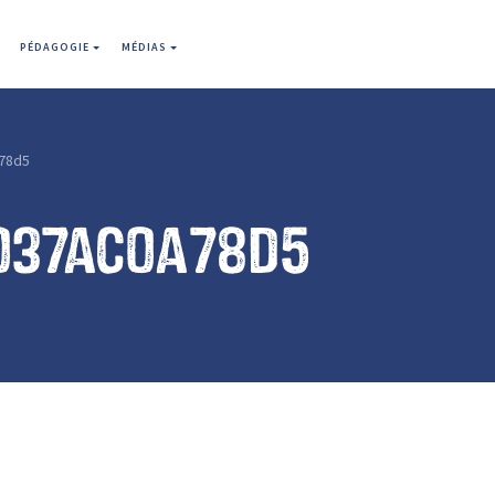
PÉDAGOGIE
MÉDIAS
78d5
037ac0a78d5