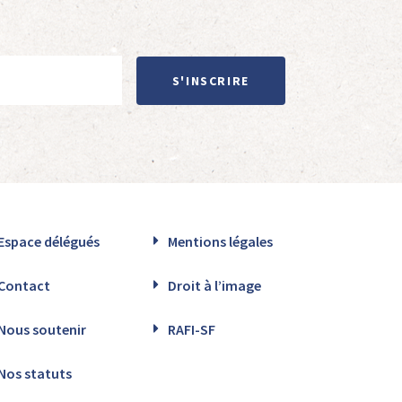
S'INSCRIRE
Espace délégués
Mentions légales
Contact
Droit à l’image
Nous soutenir
RAFI-SF
Nos statuts