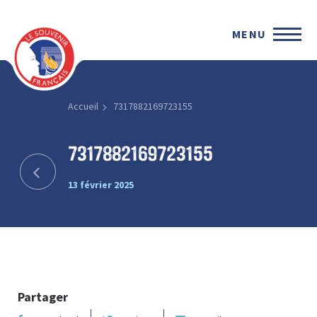
MENU
Accueil
7317882169723155
7317882169723155
13 février 2025
Partager