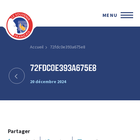
MENU
Accueil
72fdc0e393a675e8
72fdc0e393a675e8
20 décembre 2024
Partager