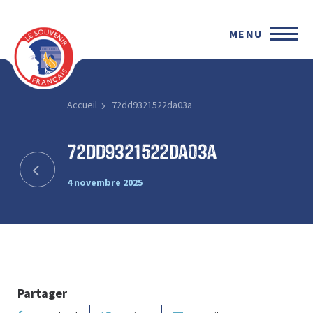
MENU
Accueil
72dd9321522da03a
72dd9321522da03a
4 novembre 2025
Partager