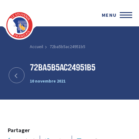
MENU
Accueil
72ba5b5ac24951b5
72ba5b5ac24951b5
10 novembre 2021
Partager