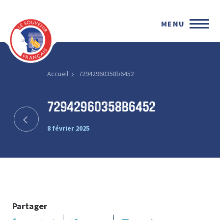
MENU
Accueil
72942960358b6452
72942960358b6452
8 février 2025
Partager