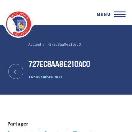
MENU
Accueil
727ec8aa8e210ac0
727ec8aa8e210ac0
14 novembre 2021
Partager