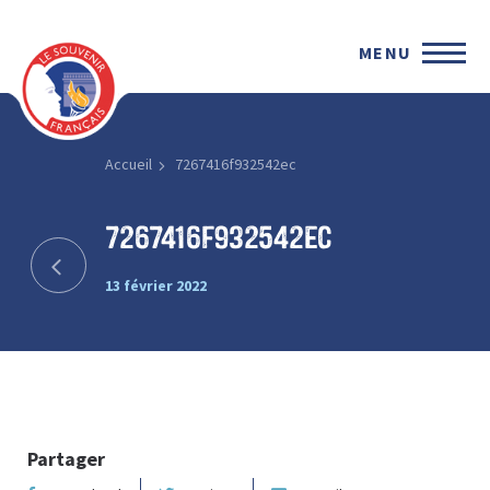
MENU
Accueil
7267416f932542ec
7267416f932542ec
13 février 2022
Partager