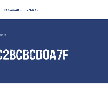
PÉDAGOGIE
MÉDIAS
0a7f
c2bcbcd0a7f