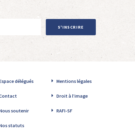
S'INSCRIRE
Espace délégués
Mentions légales
Contact
Droit à l’image
Nous soutenir
RAFI-SF
Nos statuts