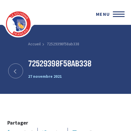
MENU
Accueil
72529398f58ab338
72529398f58ab338
27 novembre 2021
Partager