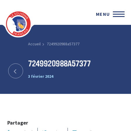
MENU
Accueil
7249920988a57377
7249920988a57377
3 février 2024
Partager